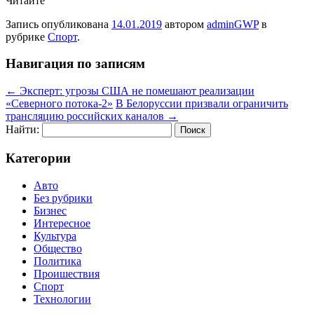
Читайте
Запись опубликована
14.01.2019
автором
adminGWP
в
рубрике
Спорт
.
Навигация по записям
←
Эксперт: угрозы США не помешают реализации
«Северного потока-2»
В Белоруссии призвали ограничить
трансляцию российских каналов
→
Найти:
Категории
Авто
Без рубрики
Бизнес
Интересное
Культура
Общество
Политика
Проишествия
Спорт
Технологии