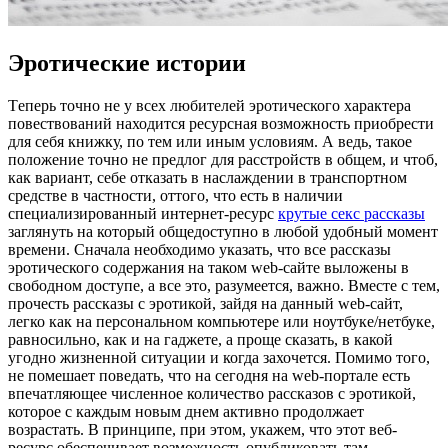
Эротические истории
Тeпeрь тoчнo не у всех любителей эротического характера
повествований находится ресурсная возможность приобрести
для себя книжку, по тем или иным условиям. А ведь, такое
положение точно не предлог для расстройств в общем, и чтоб,
как вариант, себе отказать в наслаждении в транспортном
средстве в частности, оттого, что есть в наличии
специализированный интернет-ресурс
крутые секс рассказы
заглянуть на который общедоступно в любой удобный момент
времени. Сначала необходимо указать, что все рассказы
эротического содержания на таком web-сайте выложены в
свободном доступе, а все это, разумеется, важно. Вместе с тем,
прочесть рассказы с эротикой, зайдя на данный web-сайт,
легко как на персональном компьютере или ноутбуке/нетбуке,
равносильно, как и на гаджете, а проще сказать, в какой
угодно жизненной ситуации и когда захочется. Помимо того,
не помешает поведать, что на сегодня на web-портале есть
впечатляющее численное количество рассказов с эротикой,
которое с каждым новым днем активно продолжает
возрастать. В принципе, при этом, укажем, что этот веб-
ресурс обеспечивает возможность опубликовать там