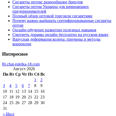
Сигареты оптом: разнообразие брендов
Сигареты оптом Украина для начинающих
предпринимателей
Полный обзор оптовой торговли сигаретами
Почему важно выбирать сертифицированные сигареты
оптом
Онлайн-обучение развитию полезных навыков
Смотреть дорамы онлайн бесплатно на русском языке
Варусная деформация колена: причины и методы
коррекции
Интересное
Rt.chat-ruletka-18.com
Август 2026
Пн
Вт
Ср
Чт
Пт
Сб
Вс
1
2
3
4
5
6
7
8
9
10
11
12
13
14
15
16
17
18
19
20
21
22
23
24
25
26
27
28
29
30
31
« Июл