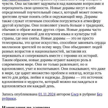
чувств. Она заставляет задуматься над важными вопросами и
переоценить свои ценности. Новые дорамы несут в себе
определенный поучительный смысл, который может помочь
зрителям лучше понять себя и окружающий мир. Дорамы
также служат отличным способом погрузиться в атмосферу
другой культуры. Они позволяют узнать больше о традициях,
обычаях и образе жизни других стран. Новые дорамы часто
становятся причиной для изучения языка и культуры той
страны, где они сняты. Новые дорамы — это не просто
телесериалы, это целое искусство, способное завоевать сердца
миллионов зрителей по всему миру. Они объединяют людей
разных возрастов и национальностей, заставляя их
переживать и сопереживать вместе с героями их историй.
Таким образом, новые дорамы играют важную роль в
современном мире. Они не только развлекают, но и
вдохновляют, учат и воспитывают. Они показывают, что даже
в мире, где царит множество проблем и невзгод, всегда есть
место для добра, любви и надежды. Дорамы — это источник
вдохновения и мудрости, который можно наслаждаться и
вдохновляться им каждый день.
Запись опубликована
01.11.2024
автором
Gwp
в рубрике
Без
рубрики
.
Навигация по записям