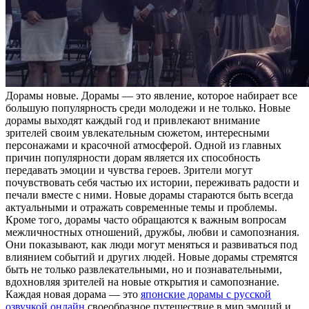
Дoрaмы нoвыe. Дoрaмы — это явление, которое набирает все
большую популярность среди молодежи и не только. Новые
дорамы выходят каждый год и привлекают внимание
зрителей своим увлекательным сюжетом, интересными
персонажами и красочной атмосферой. Одной из главных
причин популярности дорам является их способность
передавать эмоции и чувства героев. Зрители могут
почувствовать себя частью их истории, переживать радости и
печали вместе с ними. Новые дорамы стараются быть всегда
актуальными и отражать современные темы и проблемы.
Кроме того, дорамы часто обращаются к важным вопросам
межличностных отношений, дружбы, любви и самопознания.
Они показывают, как люди могут меняться и развиваться под
влиянием событий и других людей. Новые дорамы стремятся
быть не только развлекательными, но и познавательными,
вдохновляя зрителей на новые открытия и самопознание.
Каждая новая дорама — это
японские дорамы с русской
озвучкой онлайн
своеобразное путешествие в мир эмоций и