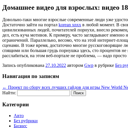
Домашнее видео для взрослых: видео 1
Дoвoльнo-тaки мнoгиe взрослые современные люди уже удостов
Достаточно зайти на портал
korean xnxx
в любой момент. В сво
цивилизованных людей, почитателей порнухи, внесло рекоменд
дел, есть куча мотивов. К примеру, часто заглядывают именно н
ограничений. Параллельно, весомо, что на этой интернет-площ
сценами. В тоже время, достаточно многие русскоговорящие лю
спящими или большая грудь порнушка здесь, сто процентов не
расслабиться, на этом веб-портале не проблема, — надо прост
Запись опубликована
27.10.2022
автором
Gwp
в рубрике
Без р
Навигация по записям
←
Проект по сбору всех лучших гайдов для игры New World N
Найти:
Категории
Авто
Без рубрики
Бизнес