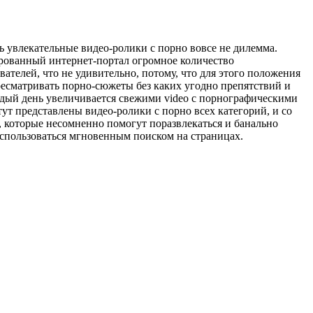
ь увлекательные видео-ролики с порно вовсе не дилемма.
ированный интернет-портал огромное количество
телей, что не удивительно, потому, что для этого положения
пересматривать порно-сюжеты без каких угодно препятствий и
аждый день увеличивается свежими video с порнографическими
ут представлены видео-ролики с порно всех категорий, и со
 которые несомненно помогут поразвлекаться и банально
воспользоваться мгновенным поиском на страницах.