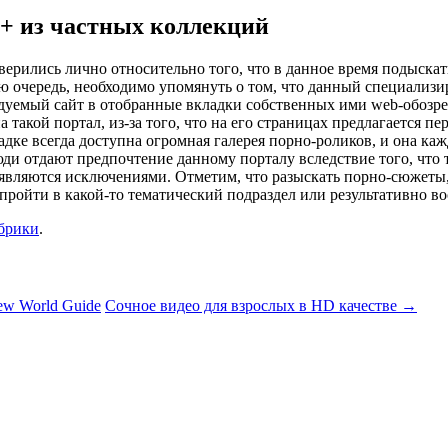
8+ из частных коллекций
ерились лично относительно того, что в данное время подыскат
ю очередь, необходимо упомянуть о том, что данный специализ
уемый сайт в отобранные вкладки собственных ими web-обозрева
а такой портал, из-за того, что на его страницах предлагается 
адке всегда доступна огромная галерея порно-роликов, и она к
ди отдают предпочтение данному порталу вследствие того, что т
 являются исключениями. Отметим, что разыскать порно-сюжеты,
о пройти в какой-то тематический подраздел или результативно 
убрики
.
ew World Guide
Сочное видео для взрослых в HD качестве
→