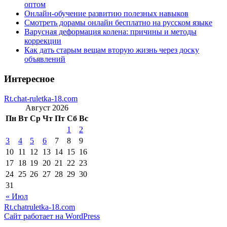
оптом
Онлайн-обучение развитию полезных навыков
Смотреть дорамы онлайн бесплатно на русском языке
Варусная деформация колена: причины и методы
коррекции
Как дать старым вещам вторую жизнь через доску
объявлений
Интересное
Rt.chat-ruletka-18.com
Август 2026
Пн
Вт
Ср
Чт
Пт
Сб
Вс
1
2
3
4
5
6
7
8
9
10
11
12
13
14
15
16
17
18
19
20
21
22
23
24
25
26
27
28
29
30
31
« Июл
Rt.chatruletka-18.com
Сайт работает на WordPress