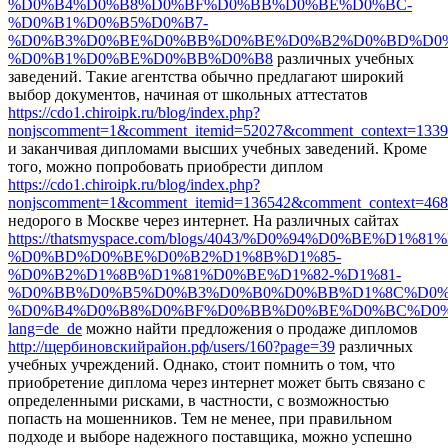
%D0%B4%D0%B8%D0%BF%D0%BB%D0%BE%D0%BC-
%D0%B1%D0%B5%D0%B7-
%D0%B3%D0%BE%D0%BB%D0%BE%D0%B2%D0%BD%D0%
%D0%B1%D0%BE%D0%BB%D0%B8
различных учебных
заведений. Такие агентства обычно предлагают широкий
выбор документов, начиная от школьных аттестатов
https://cdo1.chiroipk.ru/blog/index.php?
nonjscomment=1&comment_itemid=52027&comment_context=1339
и заканчивая дипломами высших учебных заведений. Кроме
того, можно попробовать приобрести диплом
https://cdo1.chiroipk.ru/blog/index.php?
nonjscomment=1&comment_itemid=136542&comment_context=468
недорого в Москве через интернет. На различных сайтах
https://thatsmyspace.com/blogs/4043/%D0%94%D0%BE
%D0%BD%D0%BE%D0%B2%D1%8B%D1%85-
%D0%B2%D1%8B%D1%81%D0%BE%D1%82-%D1%81-
%D0%BB%D0%B5%D0%B3%D0%B0%D0%BB%D1%8C%D0%
%D0%B4%D0%B8%D0%BF%D0%BB%D0%BE%D0%BC%D0
lang=de_de
можно найти предложения о продаже дипломов
http://щербиновскийрайон.рф/users/160?page=39
различных
учебных учреждений. Однако, стоит помнить о том, что
приобретение диплома через интернет может быть связано с
определенными рисками, в частности, с возможностью
попасть на мошенников. Тем не менее, при правильном
подходе и выборе надежного поставщика, можно успешно