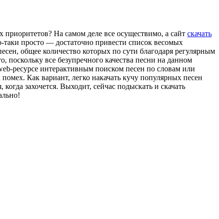
х приоритетов? На самом деле все осуществимо, а сайт
скачать
о-таки просто — достаточно привести список весомых
песен, общее количество которых по сути благодаря регулярным
о, поскольку все безупречного качества песни на данном
 web-ресурсе интерактивным поиском песен по словам или
помех. Как вариант, легко накачать кучу популярных песен
 когда захочется. Выходит, сейчас подыскать и скачать
ально!