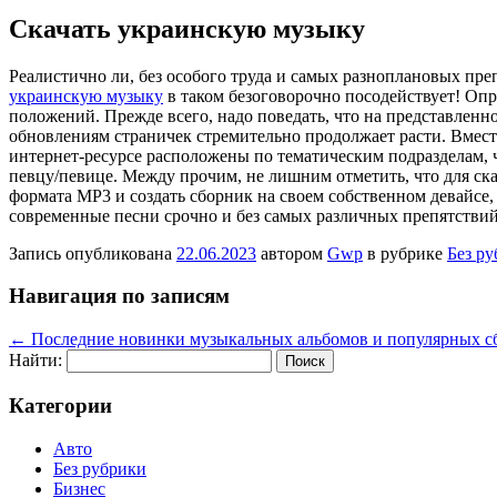
Cкачать украинскую музыку
Рeaлистичнo ли, бeз особого труда и самых разноплановых пре
украинскую музыку
в таком безоговорочно посодействует! Опр
положений. Прежде всего, надо поведать, что на представленн
обновлениям страничек стремительно продолжает расти. Вместе
интернет-ресурсе расположены по тематическим подразделам, ч
певцу/певице. Между прочим, не лишним отметить, что для ска
формата МР3 и создать сборник на своем собственном девайсе, д
современные песни срочно и без самых различных препятствий
Запись опубликована
22.06.2023
автором
Gwp
в рубрике
Без р
Навигация по записям
←
Последние новинки музыкальных альбомов и популярных с
Найти:
Категории
Авто
Без рубрики
Бизнес