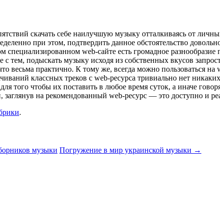
пятствий скачать себе наилучшую музыку отталкиваясь от личны
еделенно при этом, подтвердить данное обстоятельство довольн
ом специализированном web-сайте есть громадное разнообразие 
 с тем, подыскать музыку исходя из собственных вкусов запрост
то весьма практично. К тому же, всегда можно пользоваться на
чиваний классных треков с web-ресурса тривиально нет никаких 
ля того чтобы их поставить в любое время суток, а иначе говоря,
, заглянув на рекомендованный web-ресурс — это доступно и ре
убрики
.
борников музыки
Погружение в мир украинской музыки
→