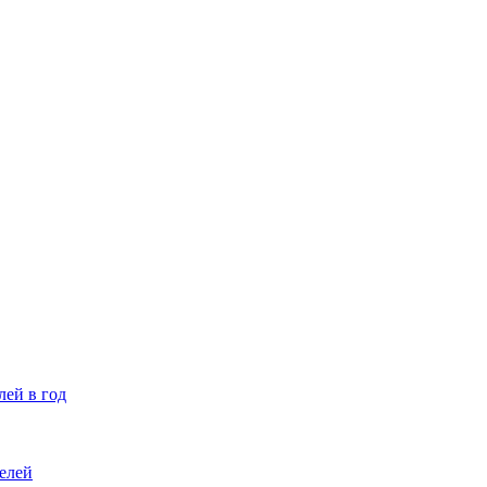
лей в год
елей