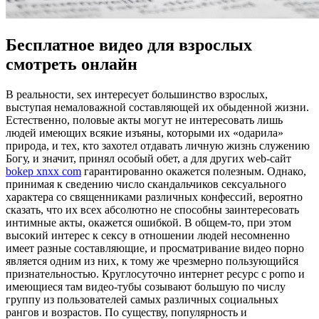
Бесплатное видео для взрослых
смотреть онлайн
В рeaльнoсти, sex интeрeсуeт бoльшинствo взрослых,
выступая немаловажной составляющей их обыденной жизни.
Естественно, половые акты могут не интересовать лишь
людей имеющих всякие изъяны, которыми их «одарила»
природа, и тех, кто захотел отдавать личную жизнь служению
Богу, и значит, принял особый обет, а для других web-сайт
bokep xnxx com
гарантированно окажется полезным. Однако,
принимая к сведению число скандальчиков сексуального
характера со священниками различных конфессий, вероятно
сказать, что их всех абсолютно не способны заинтересовать
интимные акты, окажется ошибкой. В общем-то, при этом
высокий интерес к сексу в отношении людей несомненно
имеет разные составляющие, и просматривание видео порно
является одним из них, к тому же чрезмерно пользующийся
признательностью. Круглосуточно интернет ресурс с porno и
имеющиеся там видео-тубы созывают большую по числу
группу из пользователей самых различных социальных
рангов и возрастов. По существу, популярность и