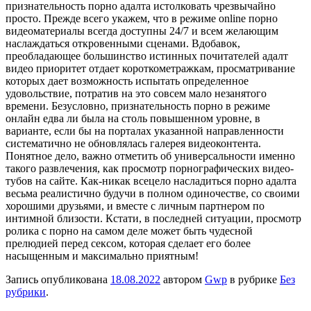
признательность порно адалта истолковать чрезвычайно
просто. Прежде всего укажем, что в режиме online порно
видеоматериалы всегда доступны 24/7 и всем желающим
наслаждаться откровенными сценами. Вдобавок,
преобладающее большинство истинных почитателей адалт
видео приоритет отдает короткометражкам, просматривание
которых дает возможность испытать определенное
удовольствие, потратив на это совсем мало незанятого
времени. Безусловно, признательность порно в режиме
онлайн едва ли была на столь повышенном уровне, в
варианте, если бы на порталах указанной направленности
систематично не обновлялась галерея видеоконтента.
Понятное дело, важно отметить об универсальности именно
такого развлечения, как просмотр порнографических видео-
тубов на сайте. Как-никак всецело насладиться порно адалта
весьма реалистично будучи в полном одиночестве, со своими
хорошими друзьями, и вместе с личным партнером по
интимной близости. Кстати, в последней ситуации, просмотр
ролика с порно на самом деле может быть чудесной
прелюдией перед сексом, которая сделает его более
насыщенным и максимально приятным!
Запись опубликована
18.08.2022
автором
Gwp
в рубрике
Без
рубрики
.