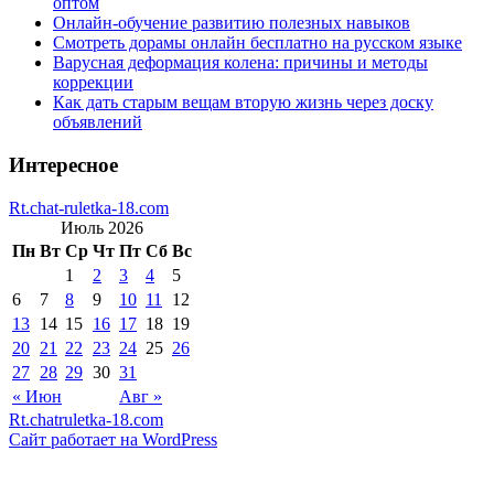
оптом
Онлайн-обучение развитию полезных навыков
Смотреть дорамы онлайн бесплатно на русском языке
Варусная деформация колена: причины и методы
коррекции
Как дать старым вещам вторую жизнь через доску
объявлений
Интересное
Rt.chat-ruletka-18.com
Июль 2026
Пн
Вт
Ср
Чт
Пт
Сб
Вс
1
2
3
4
5
6
7
8
9
10
11
12
13
14
15
16
17
18
19
20
21
22
23
24
25
26
27
28
29
30
31
« Июн
Авг »
Rt.chatruletka-18.com
Сайт работает на WordPress