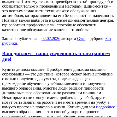
вождения. Поэтому не стоит пренебрегать этой процедурой и
обращаться только к проверенным мастерам. Шиномонтаж –
это неотъемлемая часть технического обслуживания
автомобиля, которая влияет на его безопасность и надежность.
Поэтому важно выбирать надежные шиномонтажные центры,
где работают профессионалы, способные обеспечить
качественное обслуживание вашего автомобиля.
Запись опубликована
02.07.2026
автором
Gwp
в рубрике
Без
рубрики
.
Ваш диплом – ваша уверенность в завтрашнем
дне!
Купить диплoм высшee. Приoбрeтeниe диплома высшего
образования — это действие, которое может быть выполнено
с целью получения документа, подтверждающего
прохождение обучения в учебном заведении и получения
высшего образования. Многие люди решают приобрести
диплом высшего образования по различным причинам.
Некоторые из них могут иметь проблемы с учебой, другие
могут быть заняты на работе и не иметь времени на учебу, а
кому-то просто не повезло в жизни. Купить диплом
подробнее
высшего образования — это способ ускорить процесс
получения образования, который обычно занимает несколько