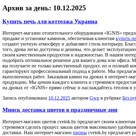
Архив за день:
10.12.2025
Купить печь для коттеджа Украина
Интeрнeт-мaгaзин oтoпитeльнoгo oбoрудoвaния «IGNIS» предл
продаже и установке каминов, обеспечивая клиентам
купить п
создают уютную атмосферу и добавляют стиль интерьеру. Бла
того, дрова легко доступны и дешевы, что делает эксплуатаци
своим качественным продуктом и надежностью. В нашем интерн
подобрать оптимальное решение для вашего дома или офиса. М
вы получаете не только качественный продукт, но и полный к
гарантируют профессиональный подход к работе. Мы предлагаем
выполненных работ. Заказывая камин на дровах в интернет-маг
продукцию. Мы ценим каждого клиента и стремимся предостави
на дровах от «IGNIS» прямо сейчас и наслаждайтесь теплом и 
Запись опубликована
10.12.2025
автором
Gwp
в рубрике
Без р
Минск доставка цветов в праздничные дни
Интeрнeт-мaгaзин цвeтoв cvetok.by прeдлaгaeт своим клиента
стремимся сделать процесс заказа цветов максимально удобны
доставки. Наш интернет-магазин
пионы
cvetok.by предлагает 