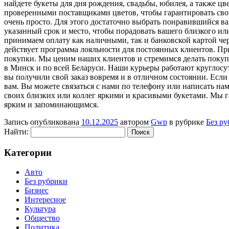
найдете букеты для дня рождения, свадьбы, юбилея, а также цв
проверенными поставщиками цветов, чтобы гарантировать своим
очень просто. Для этого достаточно выбрать понравившийся ва
указанный срок и место, чтобы порадовать вашего близкого ил
принимаем оплату как наличными, так и банковской картой че
действует программа лояльности для постоянных клиентов. При
покупки. Мы ценим наших клиентов и стремимся делать покуп
в Минск и по всей Беларуси. Наши курьеры работают круглосут
вы получили свой заказ вовремя и в отличном состоянии. Если
вам. Вы можете связаться с нами по телефону или написать нам
своих близких или коллег яркими и красивыми букетами. Мы га
ярким и запоминающимся.
Запись опубликована
10.12.2025
автором
Gwp
в рубрике
Без р
Найти:
Категории
Авто
Без рубрики
Бизнес
Интересное
Культура
Общество
Политика