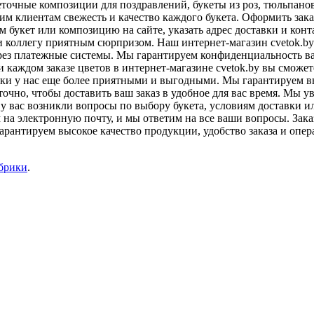
еточные композиции для поздравлений, букеты из роз, тюльпанов
 клиентам свежесть и качество каждого букета. Оформить заказ
м букет или композицию на сайте, указать адрес доставки и кон
и коллегу приятным сюрпризом. Наш интернет-магазин cvetok.by
рез платежные системы. Мы гарантируем конфиденциальность ва
 каждом заказе цветов в интернет-магазине cvetok.by вы сможе
ки у нас еще более приятными и выгодными. Мы гарантируем вы
очно, чтобы доставить ваш заказ в удобное для вас время. Мы у
 у вас возникли вопросы по выбору букета, условиям доставки и
 на электронную почту, и мы ответим на все ваши вопросы. Зака
рантируем высокое качество продукции, удобство заказа и опер
убрики
.