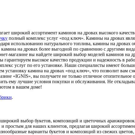
агает широкий ассортимент каминов на дровах высокого качеств
ечку
полный комплекс услуг «под ключ». Камины на дровах явля
годаря использованию натурального топлива, камины на дровах
ю камина на дровах более выгодной по сравнению с другими вид
ет-магазине вы найдете широкий выбор моделей каминов на дро
ы гарантируем высокое качество продукции и надежность в рабо
омплекс услуг по его установке. Наши специалисты имеют больш
 установку камина на дровах «под ключ», что позволит вам сэк
азине «IGNIS», вы получаете не только отличное отопительное 
ть ему лучшие условия покупки и обслуживания. Не откладывай
уютом в вашем доме!
убрики
.
м широкий выбор букетов, композиций и цветочных аранжировок 
м и простым для наших клиентов, предлагая широкий ассортимен
разнообразные варианты букетов и композиций из свежих цветов,