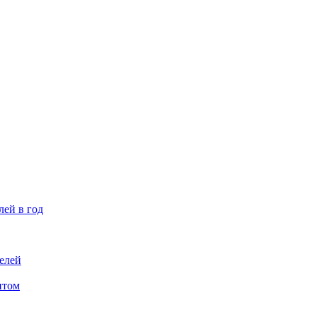
лей в год
елей
птом