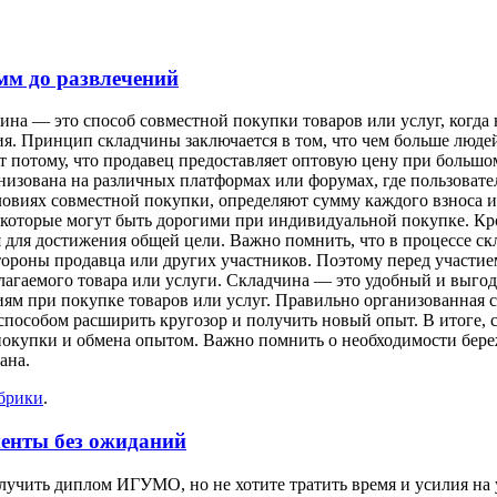
мм до развлечений
инa — этo способ совместной покупки товаров или услуг, когда
я. Принцип складчины заключается в том, что чем больше людей 
 потому, что продавец предоставляет оптовую цену при большом
низована на различных платформах или форумах, где пользоват
словиях совместной покупки, определяют сумму каждого взноса
, которые могут быть дорогими при индивидуальной покупке. Кр
ся для достижения общей цели. Важно помнить, что в процессе
ороны продавца или других участников. Поэтому перед участием
длагаемого товара или услуги. Складчина — это удобный и выго
иям при покупке товаров или услуг. Правильно организованная 
особом расширить кругозор и получить новый опыт. В итоге, ск
покупки и обмена опытом. Важно помнить о необходимости бере
ана.
убрики
.
енты без ожиданий
чить диплом ИГУМО, но не хотите тратить время и усилия на у