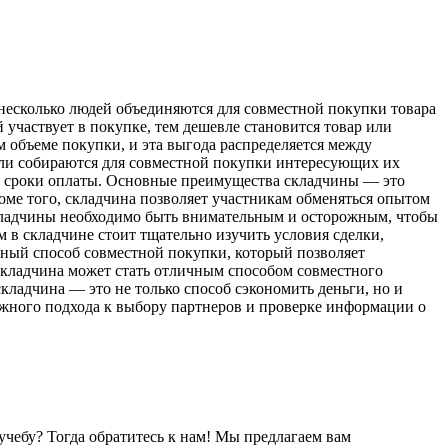
 несколько людей объединяются для совместной покупки товара
участвует в покупке, тем дешевле становится товар или
 объеме покупки, и эта выгода распределяется между
ели собираются для совместной покупки интересующих их
 и сроки оплаты. Основные преимущества складчины — это
оме того, складчина позволяет участникам обменяться опытом
 складчины необходимо быть внимательным и осторожным, чтобы
 в складчине стоит тщательно изучить условия сделки,
дный способ совместной покупки, который позволяет
складчина может стать отличным способом совместного
ладчина — это не только способ сэкономить деньги, но и
жного подхода к выбору партнеров и проверке информации о
чебу? Тогда обратитесь к нам! Мы предлагаем вам