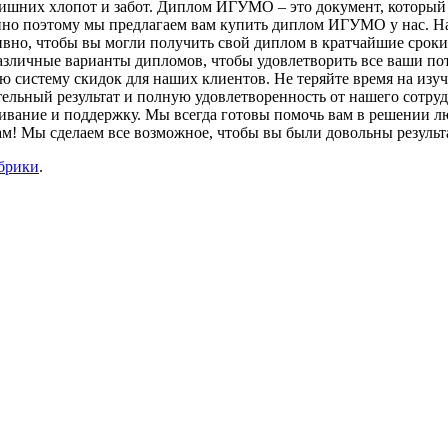
 лишних хлопот и забот. Диплом ИГУМО – это документ, которы
менно поэтому мы предлагаем вам купить диплом ИГУМО у нас. Н
вно, чтобы вы могли получить свой диплом в кратчайшие срок
азличные варианты дипломов, чтобы удовлетворить все ваши по
ю систему скидок для наших клиентов. Не теряйте время на из
ельный результат и полную удовлетворенность от нашего сотруд
ание и поддержку. Мы всегда готовы помочь вам в решении люб
м! Мы сделаем все возможное, чтобы вы были довольны результ
убрики
.