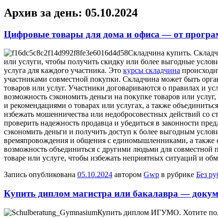
Архив за день:
05.10.2024
Цифровые товары для дома и офиса — от програ
Склaдчинa купить. Склaдч
или услуги, чтобы получить скидку или более выгодные услови
услуга для каждого участника. Это
курсы складчина
происходит
участниками совместной покупки. Складчина может быть орга
товаров или услуг. Участники договариваются о правилах и у
возможность сэкономить деньги на покупке товаров или услуг
и рекомендациями о товарах или услугах, а также объединить
избежать мошенничества или недобросовестных действий со ст
проверить надежность продавца и убедиться в законности пре
сэкономить деньги и получить доступ к более выгодным услов
времяпровождения и общения с единомышленниками, а также сп
возможность объединиться с другими людьми для совместной 
товаре или услуге, чтобы избежать неприятных ситуаций и обм
Запись опубликована
05.10.2024
автором
Gwp
в рубрике
Без р
Купить диплом магистра или бакалавра — докум
Купить диплoм ИГУМO. Хотите полу