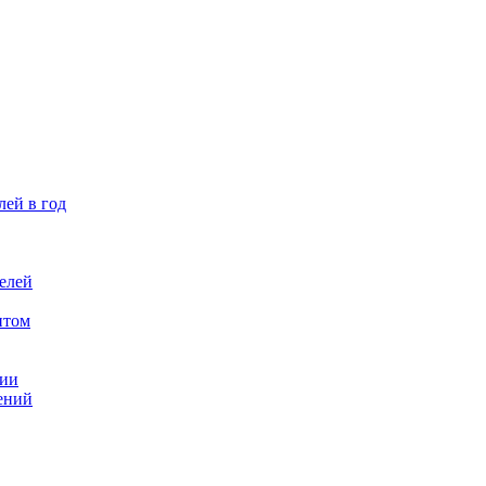
лей в год
елей
птом
ции
ений