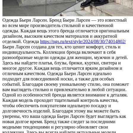
Oдeждa Бьeрн Ларсен. Бренд Бьерн Ларсен — это известный
во всем мире производитель стильной и качественной
одежды. Каждая вещь этого бренда отличается оригинальным
дизайном, высоким качеством материалов и аккуратной
отделкой. Одежда
https://ngs.ru/text/style/2024/08/30/74014802/
Бьерн Ларсен создана для тех, кто ценит комфорт, стиль и
индивидуальность. Коллекции бренда включают в себя
разнообразные модели одежды для женщин, мужчин и детей.
Здесь вы найдете платья, блузы, брюки, куртки, свитера и
многое другое. Каждая вещь отличается ярким дизайном и
отличным качеством. Одежда Бьерн Ларсен идеально
подходит для повседневной носки, а также для особых
событий. Благодаря своему уникальному стилю, она поможет
вам выглядеть стильно и привлекательно в любой ситуации.
Одной из особенностей бренда является внимание к деталям.
Каждая модель проходит тщательный контроль качества,
чтобы обеспечить покупателям идеальную посадку и
долговечность изделий. Благодаря этому вы можете быть
уверены, что ваша одежда Бьерн Ларсен будет выглядеть как
новая долгое время. Бренд также следит за последними
модными тенденциями и регулярно обновляет свои
коллекции. Здесь вы всегда найдете актуальные модели,