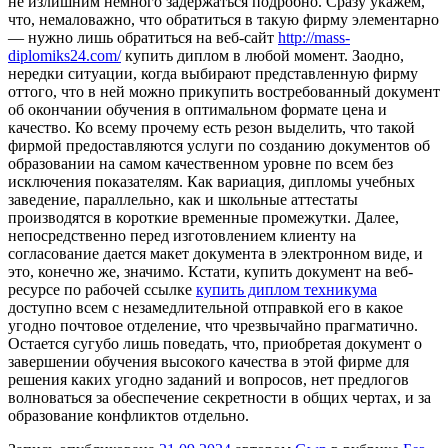
не излишним немного задержаться подробно. Сразу укажем,
что, немаловажно, что обратиться в такую фирму элементарно
— нужно лишь обратиться на веб-сайт
http://mass-
diplomiks24.com/
купить диплом в любой момент. Заодно,
нередки ситуации, когда выбирают представленную фирму
оттого, что в ней можно прикупить востребованный документ
об окончании обучения в оптимальном формате цена и
качество. Ко всему прочему есть резон выделить, что такой
фирмой предоставляются услуги по созданию документов об
образовании на самом качественном уровне по всем без
исключения показателям. Как вариация, дипломы учебных
заведение, параллельно, как и школьные аттестаты
производятся в короткие временные промежутки. Далее,
непосредственно перед изготовлением клиенту на
согласование дается макет документа в электронном виде, и
это, конечно же, значимо. Кстати, купить документ на веб-
ресурсе по рабочей ссылке
купить диплом техникума
доступно всем с незамедлительной отправкой его в какое
угодно почтовое отделение, что чрезвычайно прагматично.
Остается сугубо лишь поведать, что, приобретая документ о
завершении обучения высокого качества в этой фирме для
решения каких угодно заданий и вопросов, нет предлогов
волноваться за обеспечение секретности в общих чертах, и за
образование конфликтов отдельно.