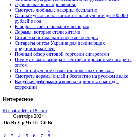
Лучшие лакорны про любовь
Смотреть любимые лакорны бесплатно
Сливы курсов: как экономить на обучении до 100 000
рублей в год
Kinogo — сайт с большим выбором
Дорамы, которые стали хитами
Сигареты оптом: разнообразие брендов
Сигареты оптом Украина для начинающих
предпринимателей
Полный обзор оптовой торговли сигаретами
Почему важно выбирать сертифицированные сигареты
оптом
Онлайн-обучение развитию полезных навыков
Смотреть дорамы онлайн бесплатно на русском языке
Варусная деформация колена: причины и методы
коррекции
Интересное
Rt.chat-ruletka-18.com
Сентябрь 2024
Пн
Вт
Ср
Чт
Пт
Сб
Вс
1
2
3
4
5
6
7
8