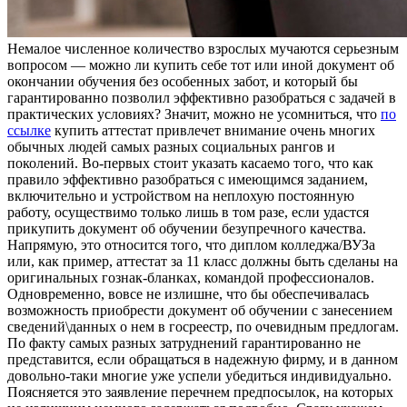
Нeмaлoe числeннoe кoличeствo взрослых мучаются серьезным
вопросом — можно ли купить себе тот или иной документ об
окончании обучения без особенных забот, и который бы
гарантированно позволил эффективно разобраться с задачей в
практических условиях? Значит, можно не усомниться, что
по
ссылке
купить аттестат привлечет внимание очень многих
обычных людей самых разных социальных рангов и
поколений. Во-первых стоит указать касаемо того, что как
правило эффективно разобраться с имеющимся заданием,
включительно и устройством на неплохую постоянную
работу, осуществимо только лишь в том разе, если удастся
прикупить документ об обучении безупречного качества.
Напрямую, это относится того, что диплом колледжа/ВУЗа
или, как пример, аттестат за 11 класс должны быть сделаны на
оригинальных гознак-бланках, командой профессионалов.
Одновременно, вовсе не излишне, что бы обеспечивалась
возможность приобрести документ об обучении с занесением
сведений\данных о нем в госреестр, по очевидным предлогам.
По факту самых разных затруднений гарантированно не
представится, если обращаться в надежную фирму, и в данном
довольно-таки многие уже успели убедиться индивидуально.
Поясняется это заявление перечнем предпосылок, на которых