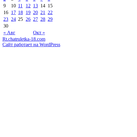
9
10
11
12
13
14
15
16
17
18
19
20
21
22
23
24
25
26
27
28
29
30
« Авг
Окт »
Rt.chatruletka-18.com
Сайт работает на WordPress