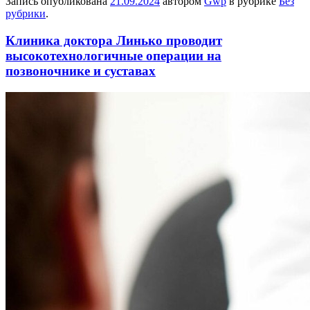
Запись опубликована
21.09.2024
автором
Gwp
в рубрике
Без
рубрики
.
Клиника доктора Линько проводит
высокотехнологичные операции на
позвоночнике и суставах