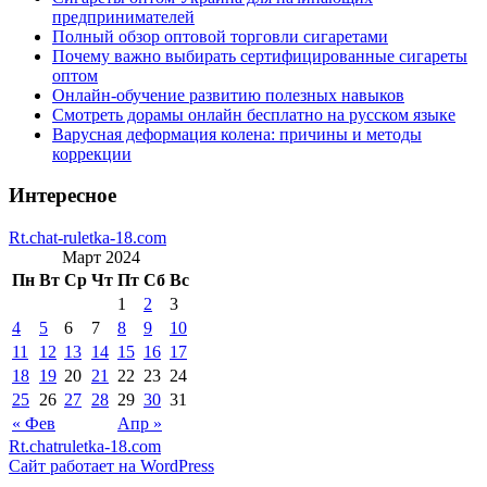
предпринимателей
Полный обзор оптовой торговли сигаретами
Почему важно выбирать сертифицированные сигареты
оптом
Онлайн-обучение развитию полезных навыков
Смотреть дорамы онлайн бесплатно на русском языке
Варусная деформация колена: причины и методы
коррекции
Интересное
Rt.chat-ruletka-18.com
Март 2024
Пн
Вт
Ср
Чт
Пт
Сб
Вс
1
2
3
4
5
6
7
8
9
10
11
12
13
14
15
16
17
18
19
20
21
22
23
24
25
26
27
28
29
30
31
« Фев
Апр »
Rt.chatruletka-18.com
Сайт работает на WordPress