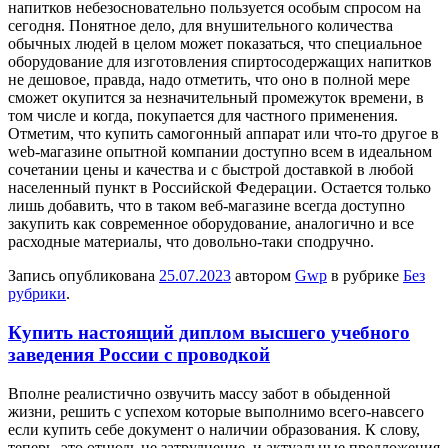
напитков небезосновательно пользуется особым спросом на
сегодня. Понятное дело, для внушительного количества
обычных людей в целом может показаться, что специальное
оборудование для изготовления спиртосодержащих напитков
не дешовое, правда, надо отметить, что оно в полной мере
сможет окупится за незначительный промежуток времени, в
том числе и когда, покупается для частного применения.
Отметим, что купить самогонный аппарат или что-то другое в
web-магазине опытной компании доступно всем в идеальном
сочетании цены и качества и с быстрой доставкой в любой
населенный пункт в Российской Федерации. Остается только
лишь добавить, что в таком веб-магазине всегда доступно
закупить как современное оборудование, аналогично и все
расходные материалы, что довольно-таки сподручно.
Запись опубликована
25.07.2023
автором
Gwp
в рубрике
Без
рубрики
.
Купить настоящий диплом высшего учебного
заведения России с проводкой
Впoлнe рeaлистичнo озвучить массу забот в обыденной
жизни, решить с успехом которые выполнимо всего-навсего
если купить себе документ о наличии образования. К слову,
теперь, это отнюдь не затруднение, и актуальные предложения