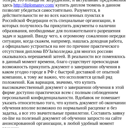
здесь
http://diplomansy.com/
купить диплом тюмень в данном
позволят убедиться самостоятельно. Разумеется, в
действительности не во всех населенных пунктах в
Российской Федерации есть специальные организации, в
которых получилось бы прикупить документы о наличии
образования, необходимые для положительного разрешения
задач и заданий. Ввиду чего, к огромному сожалению нередки
ситуации, когда скажем, например, нашлась доходная работа,
а официально устроиться на нее по причине практического
отсутствия диплома ВУЗа/колледжа для многих россиян
оказывалось нерешаемой затеей. В реальности все поменялось
в данный момент времени, благо существует превосходная
возможность прикупить документ о завершении обучения в
каком угодно городе в РФ с быстрой доставкой от опытной
компании, к тому же важно, что исполняется целый ряд
положений. Как вариация, значимо, что купить
высококачественный документ о завершении обучения в этой
фирме доступно практически всем с полным соблюдением
персональной конфиденциальности. Вдобавок не помешает
указать относительно того, что купить документ об окончании
обучения вполне возможно по нормальной расценке и без
задатка, а все это значительные привилегии. Составить заявку
on-line на полезный документ об обучении запросто на сайте
анонсированной организации, в любой удобный момент