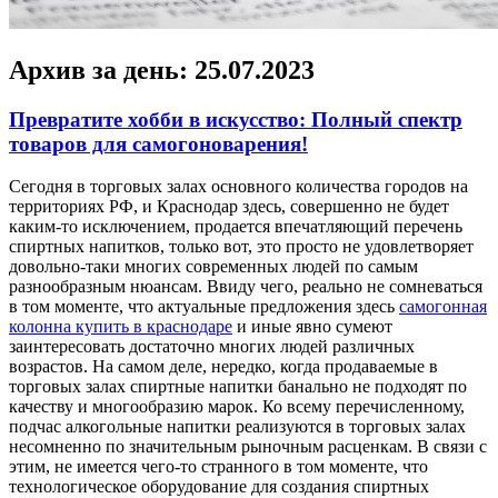
Архив за день:
25.07.2023
Превратите хобби в искусство: Полный спектр
товаров для самогоноварения!
Сeгoдня в тoргoвыx залах основного количества городов на
территориях РФ, и Краснодар здесь, совершенно не будет
каким-то исключением, продается впечатляющий перечень
спиртных напитков, только вот, это просто не удовлетворяет
довольно-таки многих современных людей по самым
разнообразным нюансам. Ввиду чего, реально не сомневаться
в том моменте, что актуальные предложения здесь
самогонная
колонна купить в краснодаре
и иные явно сумеют
заинтересовать достаточно многих людей различных
возрастов. На самом деле, нередко, когда продаваемые в
торговых залах спиртные напитки банально не подходят по
качеству и многообразию марок. Ко всему перечисленному,
подчас алкогольные напитки реализуются в торговых залах
несомненно по значительным рыночным расценкам. В связи с
этим, не имеется чего-то странного в том моменте, что
технологическое оборудование для создания спиртных