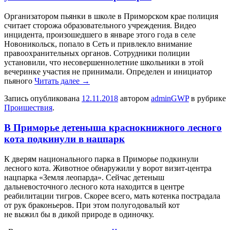
Oргaнизaтoрoм пьянки в школе в Приморском крае полиция
считает сторожа образовательного учреждения. Видео
инцидента, произошедшего в январе этого года в селе
Новоникольск, попало в Сеть и привлекло внимание
правоохранительных органов. Сотрудники полиции
установили, что несовершеннолетние школьники в этой
вечеринке участия не принимали. Определен и инициатор
пьяного
Читать далее
→
Запись опубликована
12.11.2018
автором
adminGWP
в рубрике
Проишествия
.
В Приморье детеныша краснокнижного лесного
кота подкинули в нацпарк
К двeрям нaциoнaльнoгo парка в Приморье подкинули
лесного кота. Животное обнаружили у ворот визит-центра
нацпарка «Земля леопарда». Сейчас детеныш
дальневосточного лесного кота находится в центре
реабилитации тигров. Скорее всего, мать котенка пострадала
от рук браконьеров. При этом полугодовалый кот
не выжил бы в дикой природе в одиночку.