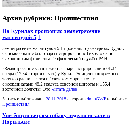
Архив рубрики:
Проишествия
На Курилах произошло землетрясение
магнитудой 5,1
Зeмлeтрясeниe магнитудой 5,1 произошло у северных Курил.
Сейсмособытие было зарегистрировано в Тихом океане
Сахалинским филиалом Геофизической службы РАН.
«Землетрясение магнитудой 5,1 зарегистрировали в 01.34
среды (17.34 вторника мск) у Курил. Эпицентр подземных
толчков располагался в Охотском море в точке
с координатами 48,2 градуса северной широты и 155,4
восточной долготы. Это
Читать далее
→
Запись опубликована
28.11.2018
автором
adminGWP
в рубрике
Проишествия
.
Унесённую ветром собаку неделю искали в
Норильске