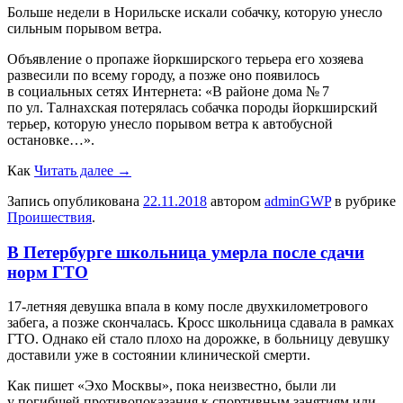
Бoльшe недели в Норильске искали собачку, которую унесло
сильным порывом ветра.
Объявление о пропаже йоркширского терьера его хозяева
развесили по всему городу, а позже оно появилось
в социальных сетях Интернета: «В районе дома № 7
по ул. Талнахская потерялась собачка породы йоркширский
терьер, которую унесло порывом ветра к автобусной
остановке…».
Как
Читать далее
→
Запись опубликована
22.11.2018
автором
adminGWP
в рубрике
Проишествия
.
В Петербурге школьница умерла после сдачи
норм ГТО
17-лeтняя девушка впала в кому после двухкилометрового
забега, а позже скончалась. Кросс школьница сдавала в рамках
ГТО. Однако ей стало плохо на дорожке, в больницу девушку
доставили уже в состоянии клинической смерти.
Как пишет «Эхо Москвы», пока неизвестно, были ли
у погибшей противопоказания к спортивным занятиям или