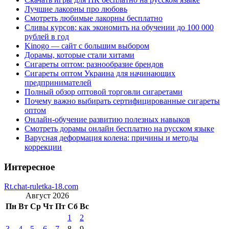
Лучшие лакорны про любовь
Смотреть любимые лакорны бесплатно
Сливы курсов: как экономить на обучении до 100 000
рублей в год
Kinogo — сайт с большим выбором
Дорамы, которые стали хитами
Сигареты оптом: разнообразие брендов
Сигареты оптом Украина для начинающих
предпринимателей
Полный обзор оптовой торговли сигаретами
Почему важно выбирать сертифицированные сигареты
оптом
Онлайн-обучение развитию полезных навыков
Смотреть дорамы онлайн бесплатно на русском языке
Варусная деформация колена: причины и методы
коррекции
Интересное
Rt.chat-ruletka-18.com
Август 2026
Пн
Вт
Ср
Чт
Пт
Сб
Вс
1
2
3
4
5
6
7
8
9