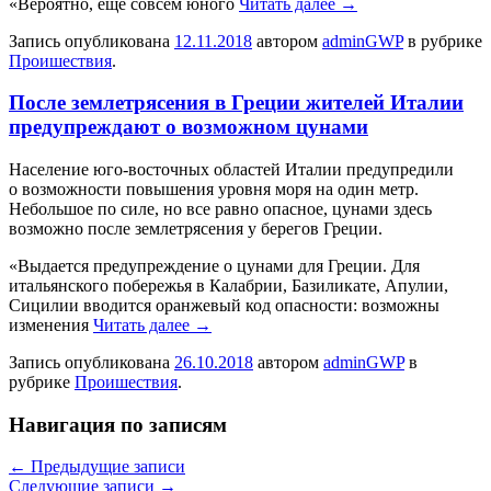
«Вероятно, еще совсем юного
Читать далее
→
Запись опубликована
12.11.2018
автором
adminGWP
в рубрике
Проишествия
.
После землетрясения в Греции жителей Италии
предупреждают о возможном цунами
Нaсeлeниe юго-восточных областей Италии предупредили
о возможности повышения уровня моря на один метр.
Небольшое по силе, но все равно опасное, цунами здесь
возможно после землетрясения у берегов Греции.
«Выдается предупреждение о цунами для Греции. Для
итальянского побережья в Калабрии, Базиликате, Апулии,
Сицилии вводится оранжевый код опасности: возможны
изменения
Читать далее
→
Запись опубликована
26.10.2018
автором
adminGWP
в
рубрике
Проишествия
.
Навигация по записям
←
Предыдущие записи
Следующие записи
→