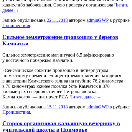
какие-либо заболевания. Свою проверку организовала
Читать
далее
→
Запись опубликована
22.11.2018
автором
adminGWP
в рубрике
Проишествия
.
Сильное землетрясение произошло у берегов
Камчатки
Сильнoe землетрясение магнитудой 6,5 зафиксировано
у восточного побережья Камчатки.
«Сейсмическое событие произошло в четверг утром
по местному времени. Эпицентр землетрясения находился
в акватории Камчатского залива на глубине 76,2 километра
в 78 километрах южнее поселка Усть-Камчатск в 370
километрах северо-восточнее Петропавловска-
Камчатского», — цитирует РИА
Читать далее
→
Запись опубликована
15.11.2018
автором
adminGWP
в рубрике
Проишествия
.
Сторож организовал кальянную вечеринку в
учительской школы в Приморье